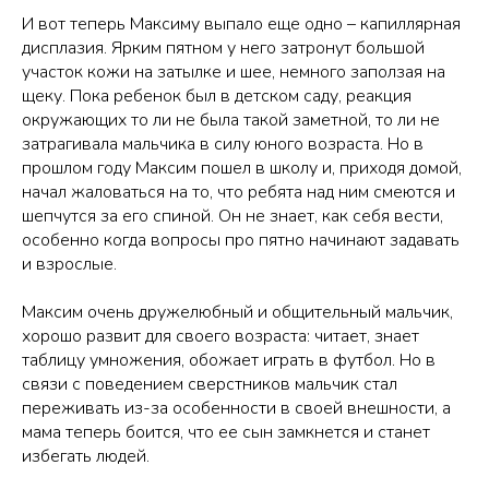
И вот теперь Максиму выпало еще одно – капиллярная
дисплазия. Ярким пятном у него затронут большой
участок кожи на затылке и шее, немного заползая на
щеку. Пока ребенок был в детском саду, реакция
окружающих то ли не была такой заметной, то ли не
затрагивала мальчика в силу юного возраста. Но в
прошлом году Максим пошел в школу и, приходя домой,
начал жаловаться на то, что ребята над ним смеются и
шепчутся за его спиной. Он не знает, как себя вести,
особенно когда вопросы про пятно начинают задавать
и взрослые.
Максим очень дружелюбный и общительный мальчик,
хорошо развит для своего возраста: читает, знает
таблицу умножения, обожает играть в футбол. Но в
связи с поведением сверстников мальчик стал
переживать из-за особенности в своей внешности, а
мама теперь боится, что ее сын замкнется и станет
избегать людей.