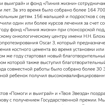
 и выиграй» и фонд «Линия жизни» сотруднича
 лет. За это время было собрано более 164 70
ольным детям. 156 малышей и подростков с с
чили один или более курсов лечения за счет с
 году фонд «Линия жизни» при спонсорской по
скому онкологическому центру имени Н.Н. Бло
опротезирования Oscar 3, который предназнач
ния костного цемента во время установки или
том же году стартовал новый благотворительны
ером которой также выступил благотворительн
года совместной работы было собрано более 30 
ьной ребенок получил высококвалифицирован
тов «Помоги и выиграй» и «Твоя Звезда» поздр
рову с получением Государственной премии. М