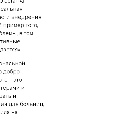
з остатка
реальная
асти внедрения
 пример того,
блемы, в том
ктивные
дается».
ональной.
 добро,
те – это
нтерами и
шать и
ия для больниц,
вила на