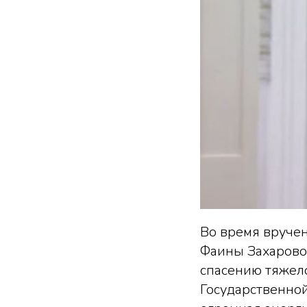
Во время вруче
Фаины Захаровой
спасению тяжело
Государственной