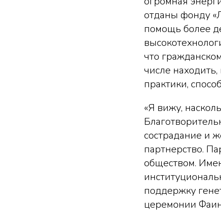
огромная энерги
отданы фонду «Л
помощь более де
высокотехнологи
что гражданском
числе находить,
практики, спосо
«Я вижу, наскол
Благотворитель
сострадание и ж
партнерство. Па
обществом. Име
институциональн
поддержку генет
церемонии Фаин