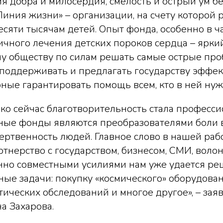
я добра и милосердия, смелость и острый ум бе
иния жизни» – организации, на счету которой 
сяти тысячам детей. Опыт фонда, особенно в ч
чного лечения детских пороков сердца – яркий
у обществу по силам решать самые острые про
 поддерживать и предлагать государству эффе
бные гарантировать помощь всем, кто в ней нуж
ько сейчас благотворительность стала професси
ные фонды являются преобразователями боли в
ертвенность людей. Главное слово в нашей рабо
ртнерство с государством, бизнесом, СМИ, воло
нно совместными усилиями нам уже удается ре
ые задачи: покупку «космического» оборудован
ических обследований и многое другое», – зая
а Захарова.