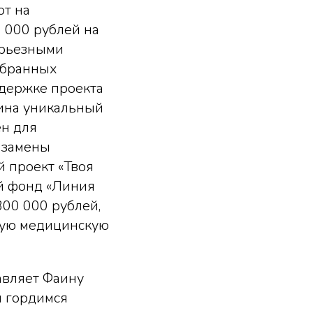
ют на
0 000 рублей на
ерьезными
обранных
ддержке проекта
хина уникальный
ен для
 замены
й проект «Твоя
ый фонд «Линия
300 000 рублей,
ную медицинскую
авляет Фаину
ы гордимся