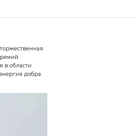
реатом
 торжественная
премий.
 в области
 энергия добра