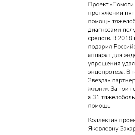
Проект «Помоги
протяжении пяти
помощь тяжелоб
диагнозами полу
средств. В 2018
подарил Россий
аппарат для энд
упрощения удале
эндопротеза. В 
Звезда», партн
жизни». За три 
а 31 тяжелобол
помощь.
Коллектив проек
Яковлевну Заха