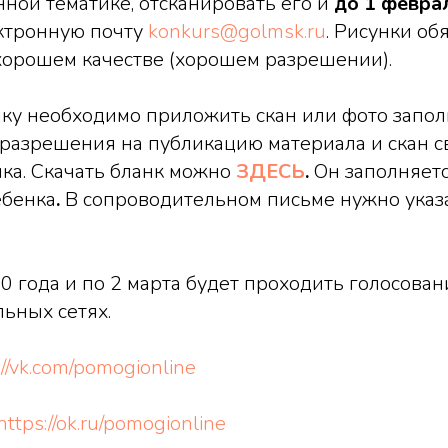
нной тематике, отсканировать его и
до 1 февра
ектронную почту
konkurs@golmsk.ru
. Рисунки об
хорошем качестве (хорошем разрешении).
нку необходимо приложить скан или фото запо
разрешения на публикацию материала и скан с
ка. Скачать бланк можно
ЗДЕСЬ
.
Он заполняет
ебенка
.
В сопроводительном письме нужно указ
0 года и по 2 марта будет проходить голосован
льных сетях.
://vk.com/pomogionline
https://ok.ru/pomogionline