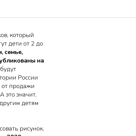
ков, который
ут дети от 2 до
 семье,
публикованы на
 будут
итории России
в от продажи
 это значит,
 другим детям
совать рисунок,