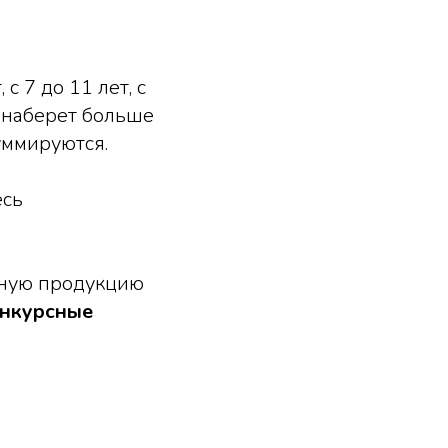
с 7 до 11 лет, с
е наберет больше
суммируются.
есь
рную продукцию
онкурсные