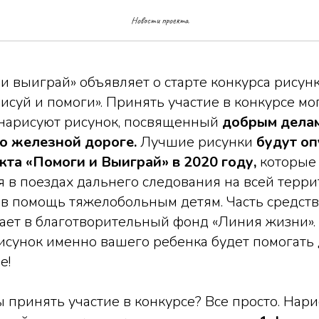
помоги»: внимание, конкурс!
Новости проекта
и выиграй» объявляет о старте конкурса рисун
исуй и помоги». Принять участие в конкурсе мог
 нарисуют рисунок, посвященный
добрым делам,
о железной дороге.
Лучшие рисунки
будут о
кта «Помоги и Выиграй» в 2020 году,
которые
 в поездах дальнего следования на всей терр
 в помощь тяжелобольным детям. Часть средст
ает в благотворительный фонд «Линия жизни». А
рисунок именно вашего ребенка будет помогать
е!
ы принять участие в конкурсе? Все просто. Нари