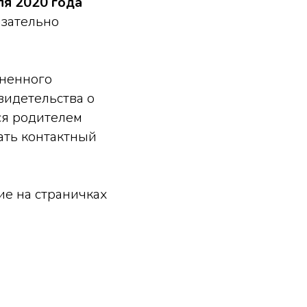
ля 2020 года
язательно
лненного
видетельства о
ся родителем
ать контактный
ие на страничках