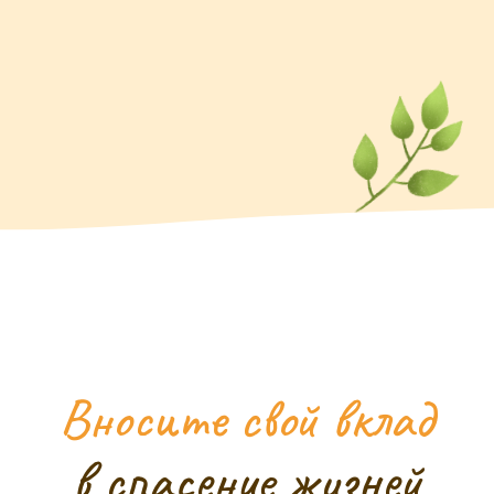
Скейтбол
Играть
Линия удачи
Играть