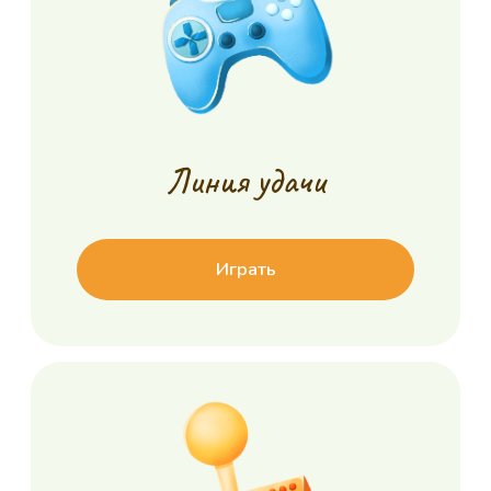
Искусство без пределов:
6000 шагов к
как Коля Носков находит
выздоровлению
свой голос в красках и
мужества трех
музыке
Александра
Годы идут, вчерашние дети растут и
Мальчик из Торжка 
радуют нас яркими достижениями!
области ведет борьбу
миелоидным лейкоз
10.06.2026
19.05.2026
Читать новости