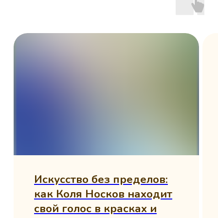
честный и
пожертвования реально
помогают детям?
Можно ли помочь детям
не деньгами, а по-
другому?
Как получить повороты
Колеса Подарков?
Как получить
выигранный подарок?
Где можно купить
благотворительную
открытку "Помоги и