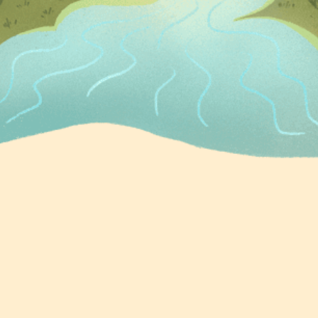
Узнать больше о проекте
342,9
млн ₽
собрали
на помощь