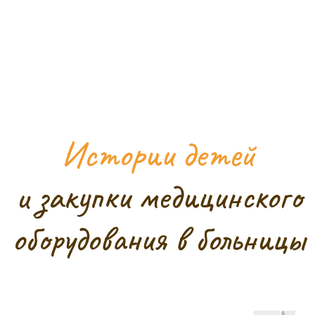
Часто задаваемые
вопросы
Я купил(а)
благотворительную
открытку у проводника
и зашёл(ла) на этот сайт.
Что я могу сделать?
Как работает проект и
кому именно оказывается
помощь?
Как убедиться, что проект