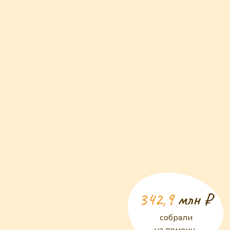
450 детей
получили лечение
> 66,7
млн ₽
было потрачено
на медицинское
оборудование