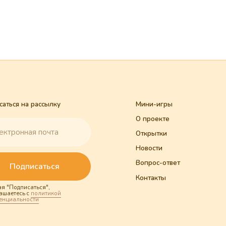
а рассылку
Мини-игры
Правила про
О проекте
Договор-оф
Открытки
Политика ко
Новости
Вопрос-ответ
писаться
Контакты
Сайт зап
саться",
© 2025. Все
 c
политикой
ости