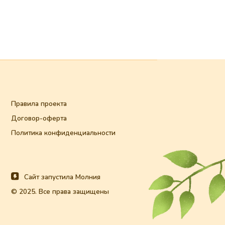
екта
ерта
нфиденциальности
устила Молния
 права защищены