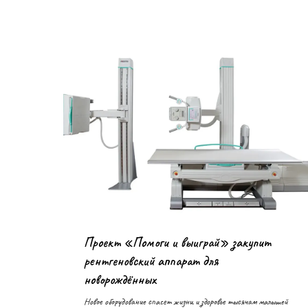
Проект «Помоги и выиграй» закупит
рентгеновский аппарат для
новорождённых
Новое оборудование спасет жизни и здоровье тысячам малышей