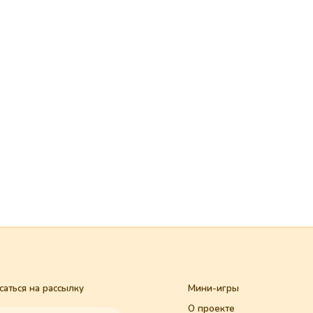
а рассылку
Мини-игры
Правила про
О проекте
Договор-оф
Открытки
Политика ко
Новости
Вопрос-ответ
писаться
Контакты
Сайт зап
саться",
© 2025. Все
 c
политикой
ости