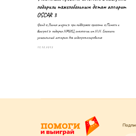
подарили тяжелобольным детям аппарат
OSCAR 3
Фонд «Линия жизни» при поддержке проекта «Помоги и
выиграй» подарил НМИЦ онкологии им Н.Н. Блохина
уникальный аппарат для эндопротезирования
19.10.2017
Подписаться н
Под
Нажимая "Подпи
вы соглашаетесь
конфиденциальн