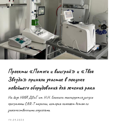
Проекты «Помоги и выиграй» и «Твоя
Звезда» приняли участие в покупке
новейшего оборудования для лечения рака
На базе НИИ ДОиГ им. Н.Н. Блохина планируется запуск
программы CAR-T терапии, которая поможет детям со
злокачественными опухолями
14.09.2023