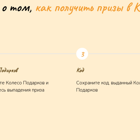
 о том,
как получить призы в К
Подарков
Код
те Колесо Подарков и
Сохраните код, выданный Ко
сь выпадения приза
Подарков
а рассылку
Мини-игры
Правила про
О проекте
Договор-оф
Открытки
Политика ко