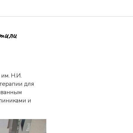
тили
им. Н.И.
терапии для
бованным
линиками и