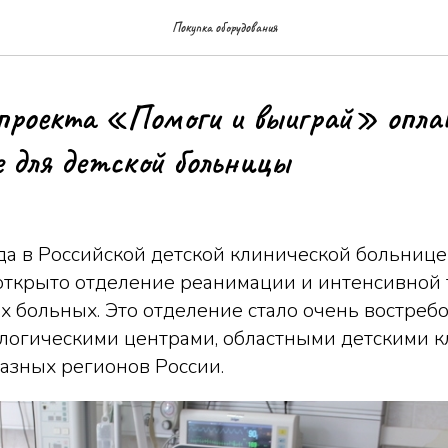
Покупка оборудования
проекта «Помоги и выиграй» опла
е для детской больницы
да в Российской детской клинической больнице 
открыто отделение реанимации и интенсивной 
х больных. Это отделение стало очень востре
логическими центрами, областными детскими к
азных регионов России.