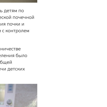
ь детям по
ческой почечной
ция почки и
 с контролем
дничестве
еления было
общей
ячи детских