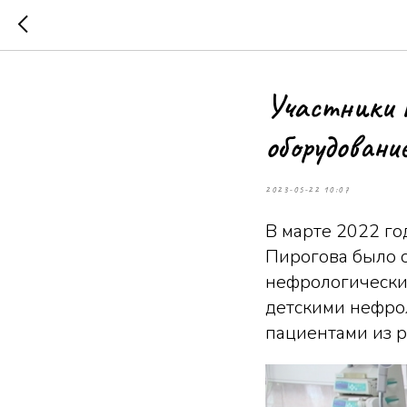
Участники 
оборудовани
2023-05-22 10:07
В марте 2022 го
Пирогова было 
нефрологически
детскими нефро
пациентами из р